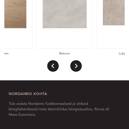
Tamm
Betoon
Lubjaki
NORDANRO KOHTA
Tule avasta Nordanro funktsionaalsed ja stiilsed
köögilahendused meie täismõõdus köögistuudios, Rocca Al
Mare Euronicsis.