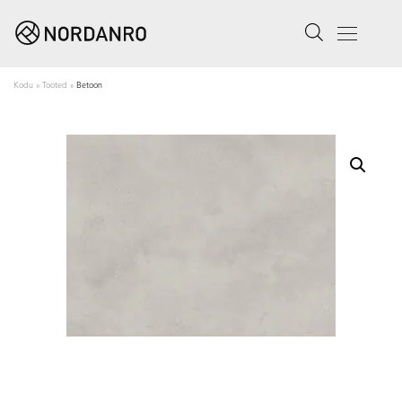
Search
Menu
Kodu
»
Tooted
»
Betoon