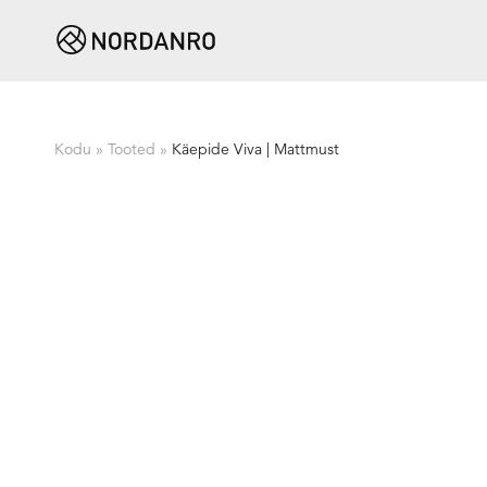
Kodu
»
Tooted
»
Käepide Viva | Mattmust