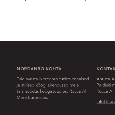
NORDANRO KOHTA
KONTAK
Tule avasta Nordanro funktsionaalsed
Antista 
ja stiilsed köögilahendused meie
Paldiski 
täismõõdus köögistuudios, Rocca Al
Rocca Al
Mare Euronicsis.
info@nor