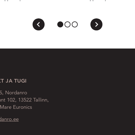
T JA TUGI
AS, Nordanro
mnt 102, 13522 Tallinn,
 Mare Euronics
danro.ee