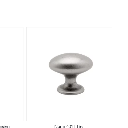
ssing
Nupp 401 | Tina
Nupp 