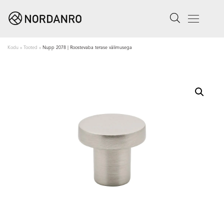
Search
Menu
Kodu
»
Tooted
»
Nupp 2078 | Roostevaba terase välimusega