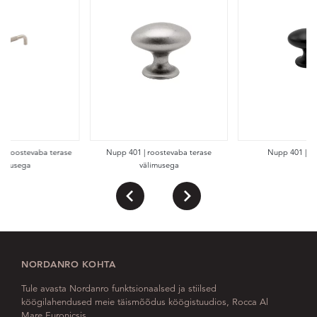
 | Roostevaba terase
Nupp 401 | roostevaba terase
Nupp 401 | An
limusega
välimusega
NORDANRO KOHTA
Tule avasta Nordanro funktsionaalsed ja stiilsed
köögilahendused meie täismõõdus köögistuudios, Rocca Al
Mare Euronicsis.