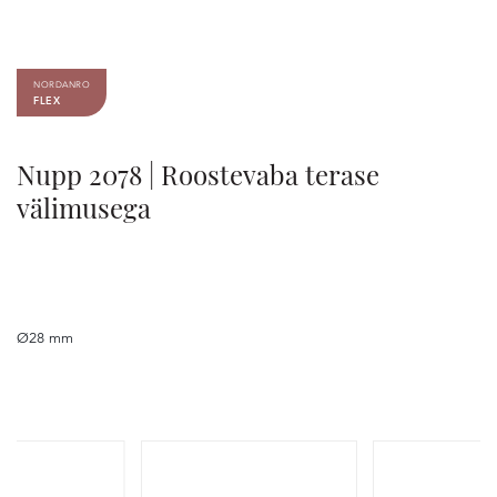
NORDANRO
FLEX
Nupp 2078 | Roostevaba terase
välimusega
Ø28 mm