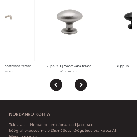
 | Roostevaba terase
Nupp 401 | roostevaba terase
Nupp 401 | An
limusega
välimusega
NORDANRO KOHTA
Tule avasta Nordanro funktsionaalsed ja stiilsed
köögilahendused meie täismõõdus köögistuudios, Rocca Al
Mare Euronicsis.