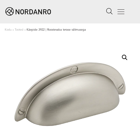
Search
Menu
Kodu
»
Tooted
»
Käepide 3922 | Roostevaba terase välimusega