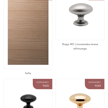
Nupp 401 | roostevaba terase
välimusega
Sofia
NORDANRO
NORDANRO
FLEX
FLEX