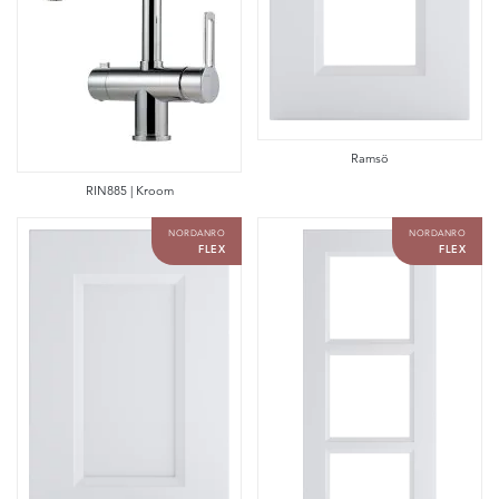
Ramsö
RIN885 | Kroom
NORDANRO
NORDANRO
FLEX
FLEX