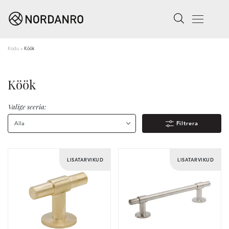
Search
Menu
Kodu
»
Köök
Köök
Valige seeria:
Alla
Filtrera
LISATARVIKUD
LISATARVIKUD