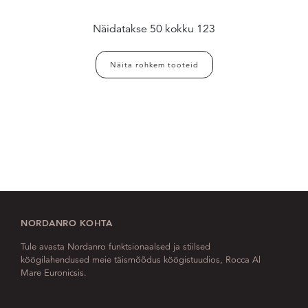
Näidatakse
50
kokku
123
Näita rohkem tooteid
NORDANRO KOHTA
Tule avasta Nordanro funktsionaalsed ja stiilsed
köögilahendused meie täismõõdus köögistuudios, Rocca Al
Mare Euronicsis.