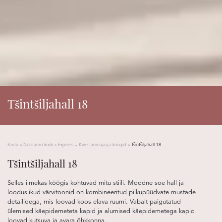
Tšintšiljahall 18
Kodu
»
Nordanro köök
»
Express – Kiire tarneajaga köögid
»
Tšintšiljahall 18
Tšintšiljahall 18
Selles ilmekas köögis kohtuvad mitu stiili. Moodne soe hall ja
looduslikud värvitoonid on kombineeritud pilkupüüdvate mustade
detailidega, mis loovad koos elava ruumi. Vabalt paigutatud
ülemised käepidemeteta kapid ja alumised käepidemetega kapid
loovad kutsuva ja avara õhkkonna.