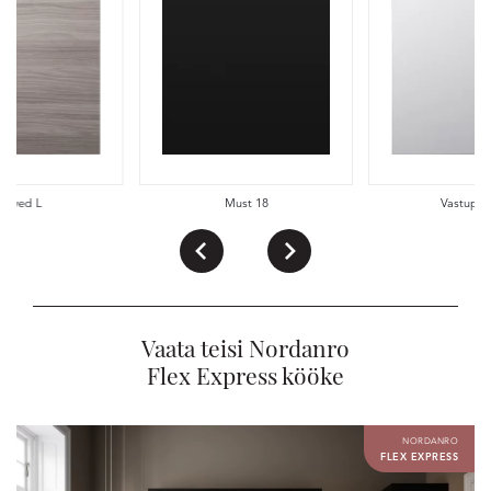
rivved L
Must 18
Vastupid
Vaata teisi Nordanro
Flex Express kööke
NORDANRO
FLEX EXPRESS